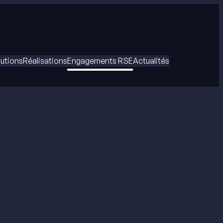
ntact
Assistance technique
Carrières
E-shop
lutions
Réalisations
Engagements RSE
Actualités