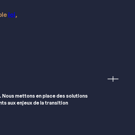
ble
ici
,
n. Nous mettons en place des solutions
ts aux enjeux de la transition
ce des actions pour maîtriser notre empreinte