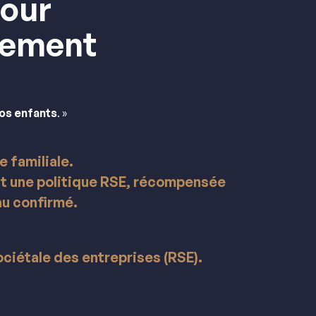
pour
lement
nos enfants
. »
 familiale.
t une politique RSE, récompensée
au confirmé.
ociétale des entreprises (RSE).