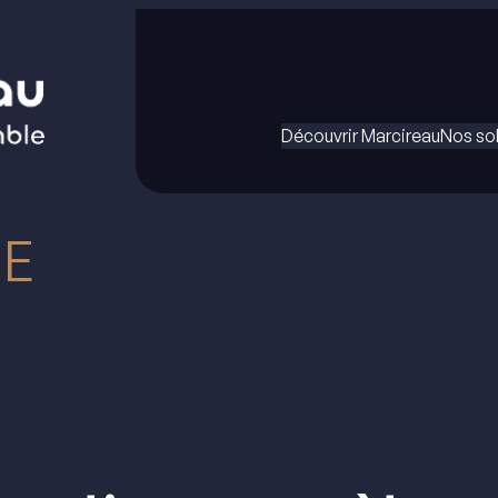
Co
Découvrir Marcireau
Nos so
SE